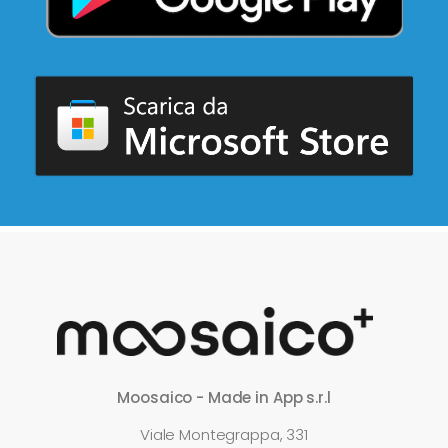
Moosaico - Made in App s.r.l
Viale Montegrappa, 331